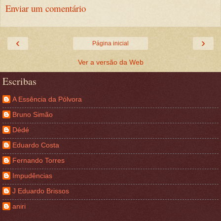
Enviar um comentário
‹
›
Página inicial
Ver a versão da Web
Escribas
A Essência da Pólvora
Bruno Simão
Dédé
Eduardo Costa
Fernando Torres
Impudências
J Eduardo Brissos
aniri